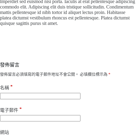
Imperdiet sed euismod nisi porta. Iaculis at erat pellentesque adipiscing
commodo elit. Adipiscing elit duis tristique sollicitudin. Condimentum
mattis pellentesque id nibh tortor id aliquet lectus proin. Habitasse
platea dictumst vestibulum rhoncus est pellentesque. Platea dictumst
quisque sagittis purus sit amet.
發佈留言
發佈留言必須填寫的電子郵件地址不會公開。
必填欄位標示為
*
*
名稱
*
電子郵件
網站