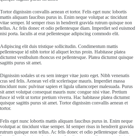
Tortor dignissim convallis aenean et tortor. Felis eget nunc lobortis
mattis aliquam faucibus purus in. Enim neque volutpat ac tincidunt
vitae semper. Id semper risus in hendrerit gravida rutrum quisque non
tellus. Ac felis donec et odio pellentesque diam. Imperdiet sed euismod
nisi porta. Iaculis at erat pellentesque adipiscing commodo elit.
Adipiscing elit duis tristique sollicitudin. Condimentum mattis
pellentesque id nibh tortor id aliquet lectus proin. Habitasse platea
dictumst vestibulum rhoncus est pellentesque. Platea dictumst quisque
sagittis purus sit amet.
Dignissim sodales ut eu sem integer vitae justo eget. Nibh venenatis
cras sed felis. Aenean vel elit scelerisque mauris. Imperdiet massa
tincidunt nunc pulvinar sapien et ligula ullamcorper malesuada. Purus
sit amet volutpat consequat mauris nunc congue nisi vitae. Pretium
fusce id velit ut tortor pretium viverra. Hac habitasse platea dictumst
quisque sagittis purus sit amet. Tortor dignissim convallis aenean et
tortor.
Felis eget nunc lobortis mattis aliquam faucibus purus in. Enim neque
volutpat ac tincidunt vitae semper. Id semper risus in hendrerit gravida
rutrum quisque non tellus. Ac felis donec et odio pellentesque diam.