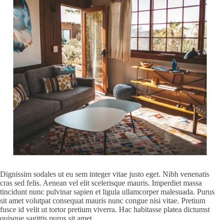
Dignissim sodales ut eu sem integer vitae justo eget. Nibh venenatis
cras sed felis. Aenean vel elit scelerisque mauris. Imperdiet massa
tincidunt nunc pulvinar sapien et ligula ullamcorper malesuada. Purus
sit amet volutpat consequat mauris nunc congue nisi vitae. Pretium
fusce id velit ut tortor pretium viverra. Hac habitasse platea dictumst
quisque sagittis purus sit amet.