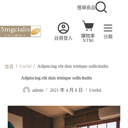
搜尋商品
購物車
分類
註冊登入
NT$
0
/
Useful
/
Adipiscing elit duis tristique sollicitudin
首頁
Adipiscing elit duis tristique sollicitudin
admin
2021 年 4 月 8 日
Useful