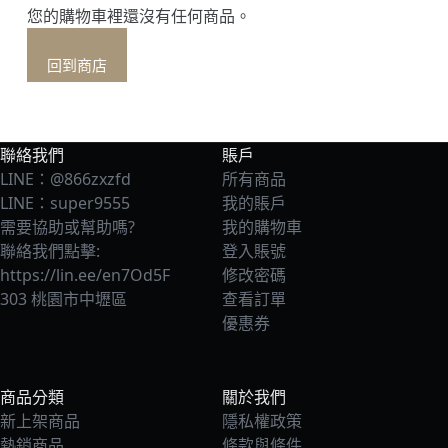
您的購物車裡還沒有任何商品。
回到商店
聯絡我們
賬戶
LINE：@866zxzfd
所有商品
LINE：super9555
我的賬戶
需要協助或幫助嗎?
我的購物車
聯絡我們點擊:
登入賬號
https://lin.ee/en7Od5F
修改密碼
303 桃園市中壢區
查看訂單
優惠券
商品分類
關於我們
新上架商品
隱私權政策
熱銷商品
條款與條件