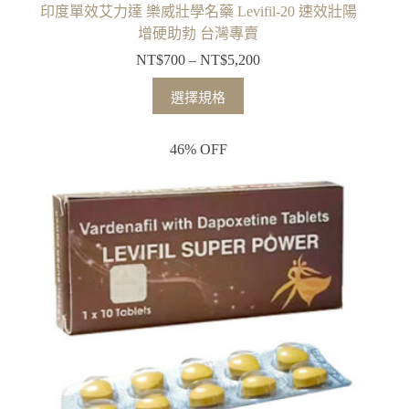
印度單效艾力達 樂威壯學名藥 Levifil-20 速效壯陽
增硬助勃 台灣專賣
NT$
700
–
NT$
5,200
選擇規格
46% OFF