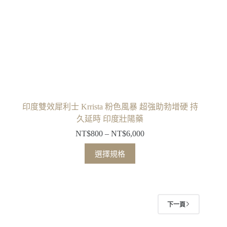
印度雙效犀利士 Krrista 粉色風暴 超強助勃增硬 持
久延時 印度壯陽藥
NT$
800
–
NT$
6,000
選擇規格
下一頁