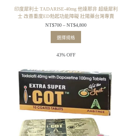
印度犀利士 TADARISE-40mg 他達那非 超級犀利
士 改善重度ED勃起功能障礙 壯陽藥台灣專賣
NT$
700
–
NT$
4,800
選擇規格
43% OFF