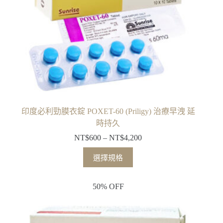
印度必利勁膜衣錠 POXET-60 (Priligy) 治療早洩 延
時持久
NT$
600
–
NT$
4,200
選擇規格
50% OFF