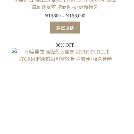
威而鋼雙效 增硬助勃+延時持久
NT$
800
–
NT$
6,000
選擇規格
36% OFF