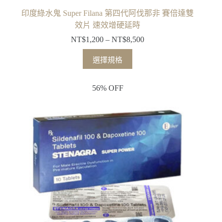
印度綠水鬼 Super Filana 第四代阿伐那非 賽倍達雙
效片 速效增硬延時
NT$
1,200
–
NT$
8,500
選擇規格
56% OFF