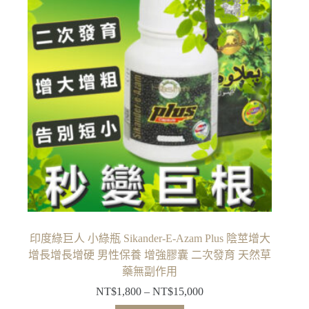
印度綠巨人 小綠瓶 Sikander-E-Azam Plus 陰莖增大
增長增長增硬 男性保養 增強膠囊 二次發育 天然草
藥無副作用
NT$
1,800
–
NT$
15,000