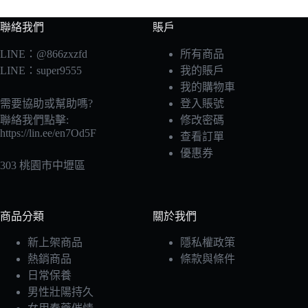
聯絡我們
賬戶
LINE：@866zxzfd
所有商品
LINE：super9555
我的賬戶
我的購物車
需要協助或幫助嗎?
登入賬號
聯絡我們點擊:
修改密碼
https://lin.ee/en7Od5F
查看訂單
優惠券
303 桃園市中壢區
商品分類
關於我們
新上架商品
隱私權政策
熱銷商品
條款與條件
日常保養
男性壯陽持久