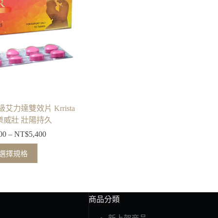
力達雙效片 Krrista
r 樂威壯 壯陽持久
00
–
NT$
5,400
選擇規格
商品分類