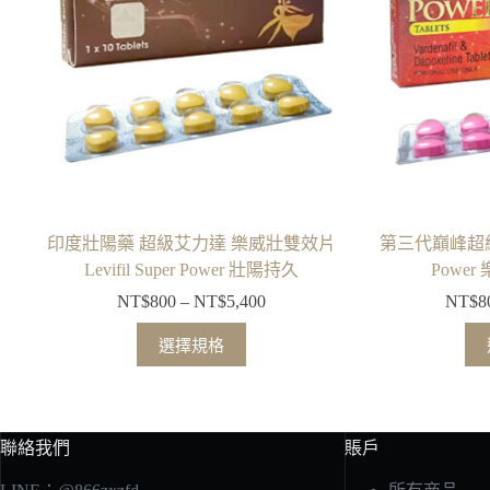
印度壯陽藥 超級艾力達 樂威壯雙效片
第三代巔峰超級艾
Levifil Super Power 壯陽持久
Powe
NT$
800
–
NT$
5,400
NT$
8
選擇規格
聯絡我們
賬戶