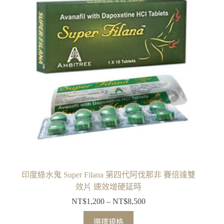
印度綠水鬼 Super Filana 第四代阿伐那非 賽倍達雙
效片 速效增硬延時
NT$
1,200
–
NT$
8,500
選擇規格