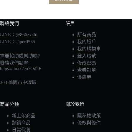
聯絡我們
賬戶
LINE：@866zxzfd
所有商品
LINE：super9555
我的賬戶
我的購物車
需要協助或幫助嗎?
登入賬號
聯絡我們點擊:
修改密碼
https://lin.ee/en7Od5F
查看訂單
優惠券
303 桃園市中壢區
商品分類
關於我們
新上架商品
隱私權政策
熱銷商品
條款與條件
日常保養